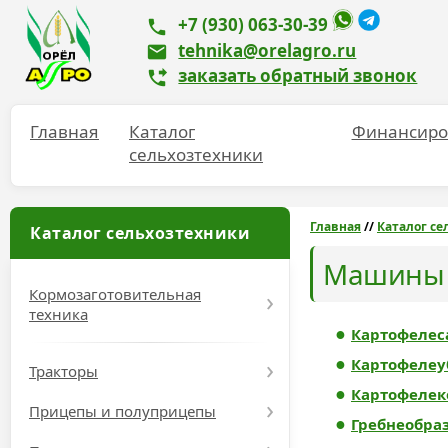
+7 (930) 063-30-39
tehnika@orelagro.ru
заказать обратный звонок
Главная
Каталог
Финансиро
сельхозтехники
Главная
//
Каталог се
Каталог сельхозтехники
Машины 
Кормозаготовительная
техника
Картофелес
Картофелеу
Тракторы
Картофелек
Прицепы и полуприцепы
Гребнеобра