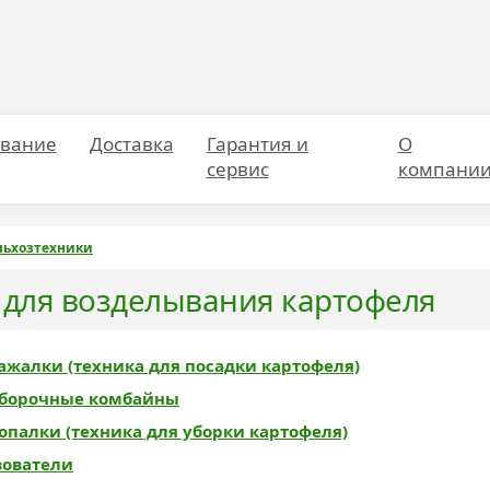
вание
Доставка
Гарантия и
О
сервис
компани
льхозтехники
для возделывания картофеля
ажалки (техника для посадки картофеля)
борочные комбайны
опалки (техника для уборки картофеля)
зователи