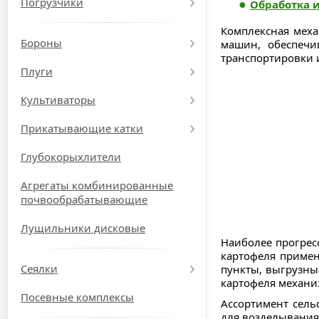
Погрузчики
Обработка 
Комплексная меха
Бороны
машин, обеспечи
транспортировки и
Плуги
Культиваторы
Прикатывающие катки
Глубокорыхлители
Агрегаты комбинированные
почвообрабатывающие
Лущильники дисковые
Наиболее прогрес
картофеля примен
Сеялки
пункты, выгрузны
картофеля механи
Посевные комплексы
Ассортимент сель
для возделывания