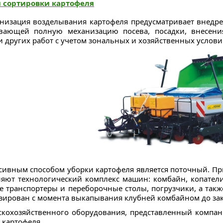
и сортировки картофеля
низация возделывания картофеля предусматривает внедр
вающей полную механизацию посева, посадки, внесения 
 других работ с учетом зональных и хозяйственных услови
сивным способом уборки картофеля является поточный. Пр
яют технологический комплекс машин: комбайн, копател
е транспортеры и переборочные столы, погрузчики, а так
зирован с момента выкапывания клубней комбайном до зак
скохозяйственного оборудования, представленный комп
 картофеля.