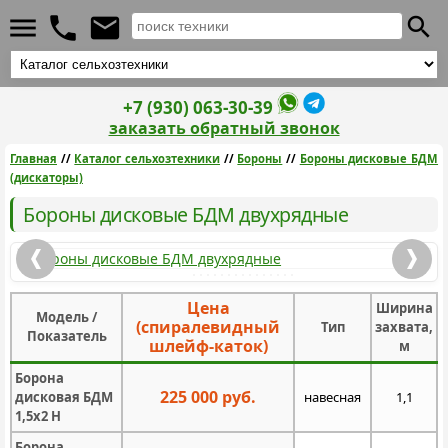
+7 (930) 063-30-39
заказать обратный звонок
Главная
//
Каталог сельхозтехники
//
Бороны
//
Бороны дисковые БДМ
(дискаторы)
Бороны дисковые БДМ двухрядные
Цена
Ширина
Модель /
(спиралевидный
Тип
захвата,
Показатель
шлейф-каток)
м
Борона
225 000 руб.
дисковая БДМ
навесная
1,1
1,5х2 Н
Борона