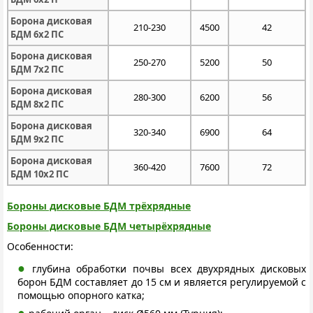
Борона дисковая
210-230
4500
42
БДМ 6х2 ПС
Борона дисковая
250-270
5200
50
БДМ 7х2 ПС
Борона дисковая
280-300
6200
56
БДМ 8х2 ПС
Борона дисковая
320-340
6900
64
БДМ 9х2 ПС
Борона дисковая
360-420
7600
72
БДМ 10х2 ПС
Бороны дисковые БДМ трёхрядные
Бороны дисковые БДМ четырёхрядные
Особенности:
глубина обработки почвы всех двухрядных дисковых
борон БДМ составляет до 15 см и является регулируемой с
помощью опорного катка;