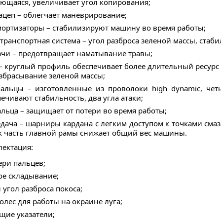
ающаяся, увеличивает угол копирования;
ацеп – облегчает маневрирование;
ортизаторы – стабилизируют машину во время работы;
транспортная система – угол разброса зеленой массы, ста
ачи – предотвращает наматывание травы;
– круглый профиль обеспечивает более длительный ресурс 
збрасывание зеленой массы;
альцы – изготовленные из проволоки high dynamic, чет
ечивают стабильность, два угла атаки;
льца – защищает от потери во время работы;
едача – шарниры кардана с легким доступом к точками сма
ак часть главной рамы снижает общий вес машины.
лектация:
ери пальцев;
ое складывание;
угол разброса покоса;
олес для работы на окраине луга;
щие указатели;