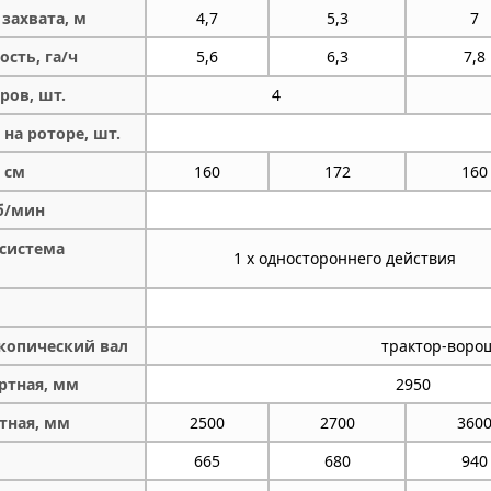
захвата, м
4,7
5,3
7
сть, га/ч
5,6
6,3
7,8
ров, шт.
4
на роторе, шт.
 см
160
172
160
б/мин
осистема
1 х одностороннего действия
копический вал
трактор-воро
ртная, мм
2950
тная, мм
2500
2700
360
665
680
940