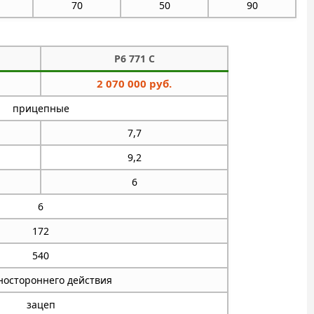
70
50
90
P6 771 C
2 070 000 руб.
прицепные
7,7
9,2
6
6
172
540
дностороннего действия
зацеп