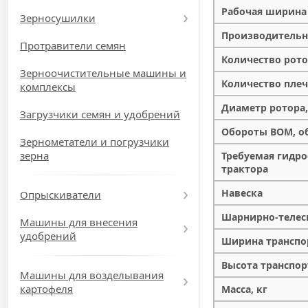
Рабочая ширина 
Зерносушилки
Производительно
Протравители семян
Количество рото
Зерноочистительные машины и
Количество плеч 
комплексы
Диаметр ротора,
Загрузчики семян и удобрений
Обороты ВОМ, о
Зернометатели и погрузчики
зерна
Требуемая гидр
трактора
Навеска
Опрыскиватели
Шарнирно-телес
Машины для внесения
удобрений
Ширина транспо
Высота транспор
Машины для возделывания
картофеля
Масса, кг