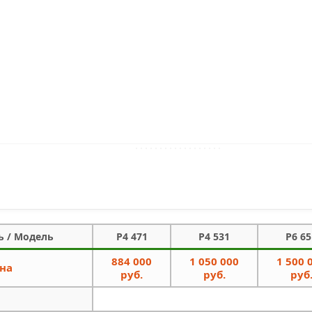
ь / Модель
P4 471
P4 531
P6 65
884 000
1 050 000
1 500 
на
руб.
руб.
руб