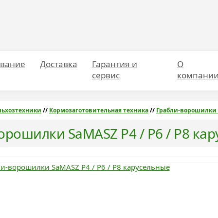
вание
Доставка
Гарантия и
О
сервис
компани
льхозтехники
//
Кормозаготовительная техника
//
Грабли-ворошилки 
орошилки SaMASZ P4 / P6 / P8 ка