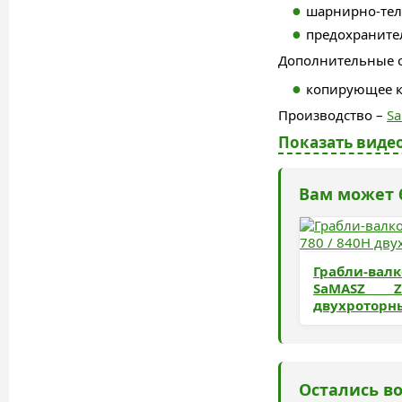
шарнирно-тел
предохраните
Дополнительные 
копирующее к
Производство –
S
Показать видео
Вам может 
Грабли-вал
SaMASZ 
двухроторн
Остались в