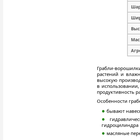
Шар
Шир
Выс
Мас
Агр
Грабли-ворошилки
растений и влажн
высокую производ
в использовании,
продуктивность р
Особенности грабе
бывают навесн
гидравличе
гидроцилиндра в
масляные пере