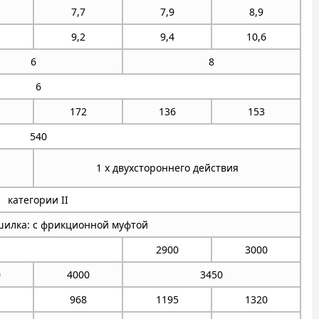
7,7
7,9
8,9
9,2
9,4
10,6
6
8
6
172
136
153
540
1 х двухстороннего действия
категории II
шилка: с фрикционной муфтой
2900
3000
0
4000
3450
968
1195
1320