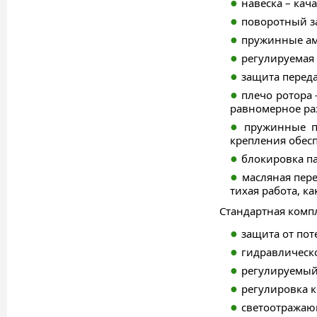
навеска – кач
поворотный з
пружинные ам
регулируемая 
защита перед
плечо ротора 
равномерное ра
пружинные п
крепления обесп
блокировка па
масляная пер
тихая работа, к
Стандартная комп
защита от пот
гидравлическ
регулируемый 
регулировка к
светоотражаю