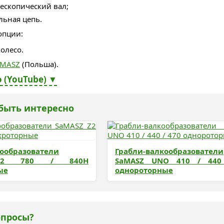
ескопический вал;
льная цепь.
опции:
олесо.
aMASZ
(Польша).
 (YouTube) ▼
быть интересно
кообразователи
Грабли-валкообразователи
Z2 780 / 840H
SaMASZ UNO 410 / 440
ые
однороторные
опросы?