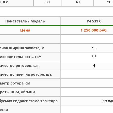
 л.с.
30
40
50
Показатель / Модель
P4 531 C
Цена
1 250 000 руб.
очая ширина захвата, м
5,3
изводительность, га/ч
6,3
ичество роторов, шт.
4
ичество плеч на роторе, шт.
метр ротора, см
роты ВОМ, об/мин
буемая гидросистема трактора
2 х о
еска