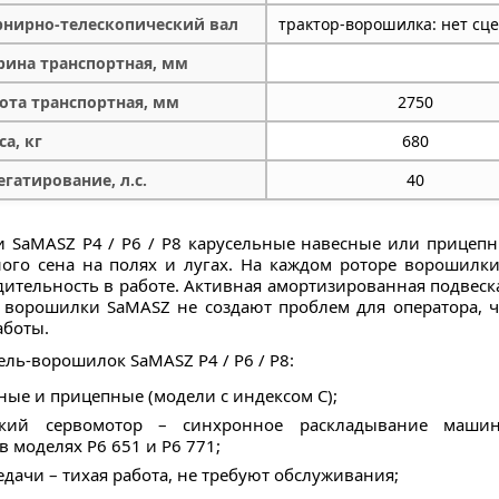
нирно-телескопический вал
трактор-ворошилка: нет сц
ина транспортная, мм
ота транспортная, мм
2750
са, кг
680
егатирование, л.с.
40
 SaMASZ P4 / P6 / P8 карусельные навесные или прице
ого сена на полях и лугах. На каждом роторе ворошилки
ительность в работе. Активная амортизированная подвеск
 ворошилки SaMASZ не создают проблем для оператора, ч
аботы.
ль-ворошилок SaMASZ P4 / P6 / P8:
ые и прицепные (модели с индексом C);
ский сервомотор – синхронное раскладывание машин
 моделях P6 651 и P6 771;
дачи – тихая работа, не требуют обслуживания;