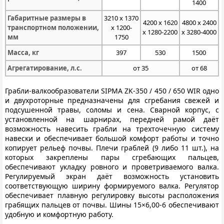
1400
Габаритные размеры в
3210 х 1370
4200 х 1620
4800 х 2400
транспортном положении,
х 1200-
х 1280-2200
х 3280-4000
мм
1750
Масса, кг
397
530
1500
Агрегатирование, л.с.
от 35
от 68
Грабли-валкообразователи SIPMA ZK-350 / 450 / 650 WIR одно
и двухроторные предназначены для сгребания свежей и
подсушенной травы, соломы и сена. Сварной корпус, с
установленной на шарнирах, передней рамой даёт
возможность навесить грабли на трехточечную систему
навески и обеспечивает большой комфорт работы и точно
копирует рельеф почвы. Плечи граблей (9 либо 11 шт.), на
которых закреплены пары сгребающих пальцев,
обеспечивают укладку ровного и проветриваемого валка.
Регулируемый экран даёт возможность установить
соответствующую ширину формируемого валка. Регулятор
обеспечивает плавную регулировку высоты расположения
грабящих пальцев от почвы. Шины 15×6,00-6 обеспечивают
удобную и комфортную работу.