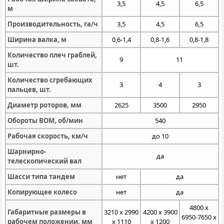
3,5
4,5
6,5
м
Производительность, га/ч
3,5
4,5
6,5
Ширина валка, м
0,6-1,4
0,8-1,6
0,8-1,8
Количество плеч граблей,
9
11
шт.
Количество сгребающих
3
4
3
пальцев, шт.
Диаметр роторов, мм
2625
3500
2950
Обороты ВОМ, об/мин
540
Рабочая скорость, км/ч
до 10
Шарнирно-
да
телескопический вал
Шасси типа тандем
нет
да
Копирующее колесо
нет
да
4800 х
Габаритные размеры в
3210 х 2990
4200 х 3900
6950-7650 х
рабочем положении, мм
х 1110
х 1200