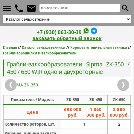
+7 (930) 063-30-39
заказать обратный звонок
Главная
//
Каталог сельхозтехники
//
Кормозаготовительная техника
//
Грабли-ворошилки и валкообразователи
Грабли-валкообразователи Sipma ZK-350 /
450 / 650 WIR одно и двухроторные
Показатель / Модель
ZK-350
ZK-450
ZK-650
698 000
1 350
2 880
Цена
руб.
000 руб.
000 руб.
Количество роторов, шт.
1
2
Рабочая ширина захвата,