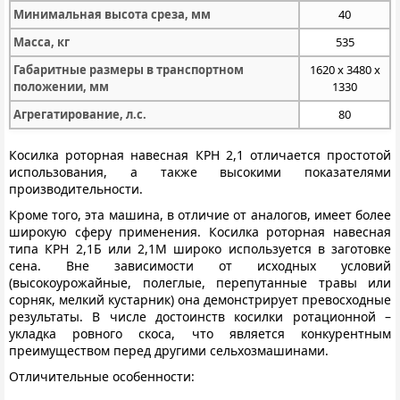
Минимальная высота среза, мм
40
Масса, кг
535
Габаритные размеры в транспортном
1620 x 3480 x
положении, мм
1330
Агрегатирование, л.с.
80
Косилка роторная навесная КРН 2,1 отличается простотой
использования, а также высокими показателями
производительности.
Кроме того, эта машина, в отличие от аналогов, имеет более
широкую сферу применения. Косилка роторная навесная
типа КРН 2,1Б или 2,1М широко используется в заготовке
сена. Вне зависимости от исходных условий
(высокоурожайные, полеглые, перепутанные травы или
сорняк, мелкий кустарник) она демонстрирует превосходные
результаты. В числе достоинств косилки ротационной –
укладка ровного скоса, что является конкурентным
преимуществом перед другими сельхозмашинами.
Отличительные особенности: