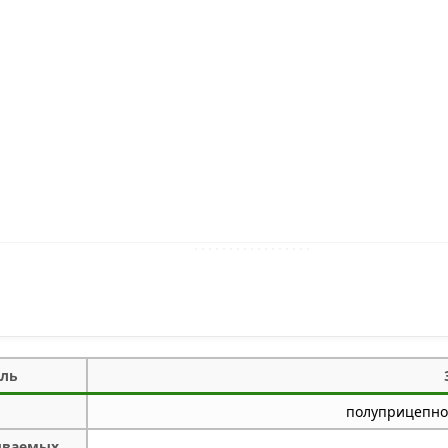
ель
полуприцепно
ываемых