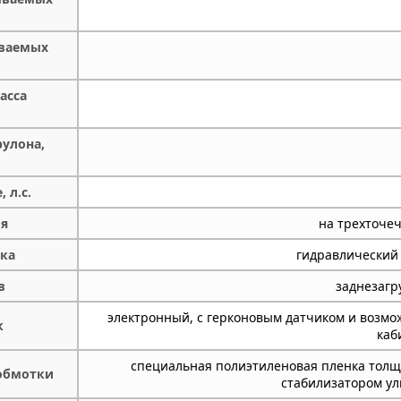
ваемых
асса
улона,
 л.с.
ия
на трехточеч
ка
гидравлический 
в
заднезагр
электронный, с герконовым датчиком и возмо
к
каб
специальная полиэтиленовая пленка толщи
 обмотки
стабилизатором ул