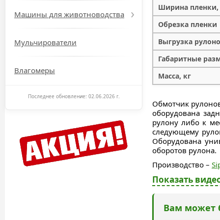
Ширина пленки,
Машины для животноводства
Обрезка пленки
Выгрузка рулон
Мульчирователи
Габаритные раз
Влагомеры
Масса, кг
Последнее обновление: 02.06.2026 г.
Обмотчик рулонов
оборудована задн
рулону либо к ме
следующему рулон
Оборудована унив
оборотов рулона.
Производство –
S
Показать видео
Вам может 