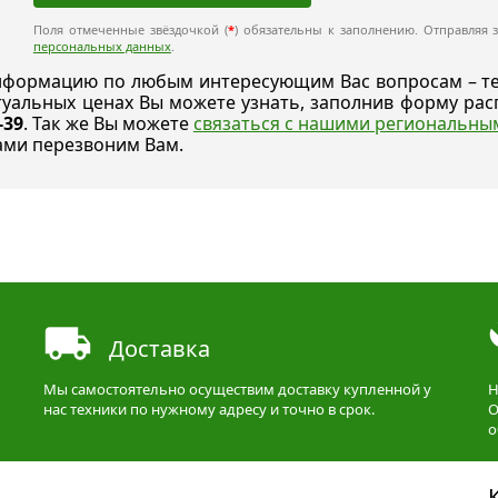
Поля отмеченные звёздочкой (
*
) обязательны к заполнению. Отправляя з
персональных данных
.
формацию по любым интересующим Вас вопросам – техн
ктуальных ценах Вы можете узнать, заполнив форму р
-39
. Так же Вы можете
связаться с нашими региональн
ами перезвоним Вам.
Доставка
Мы самостоятельно осуществим доставку купленной у
Н
нас техники по нужному адресу и точно в срок.
О
о