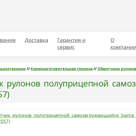
вание
Доставка
Гарантия и
О
сервис
компани
льхозтехники
//
Кормозаготовительная техника
//
Обмотчики рулоно
к рулонов полуприцепной самоз
57)