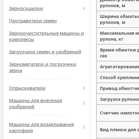
рулонов, м
Зерносушилки
Ширина обматы
Протравители семян
рулонов, м
Зерноочистительные машины и
Максимальная м
комплексы
рулона, кг
Время обмотки р
Загрузчики семян и удобрений
сек
Зернометатели и погрузчики
Агрегатирование,
зерна
Способ креплен
Опрыскиватели
Привод обмотчи
Загрузка рулоно
Машины для внесения
удобрений
Счетчик намото
Машины для возделывания
Вид пленки для
картофеля