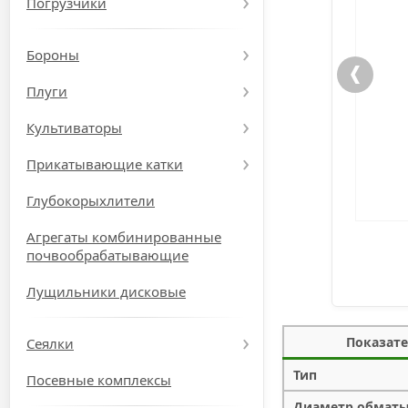
Погрузчики
Бороны
Плуги
Культиваторы
Прикатывающие катки
Глубокорыхлители
Агрегаты комбинированные
почвообрабатывающие
Лущильники дисковые
Показат
Сеялки
Тип
Посевные комплексы
Диаметр обмат