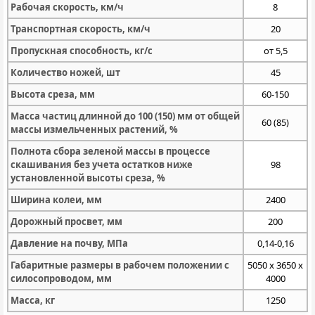
Рабочая скорость, км/ч
8
Транспортная скорость, км/ч
20
Пропускная способность, кг/с
от 5,5
Количество ножей, шт
45
Высота среза, мм
60-150
Масса частиц длинной до 100 (150) мм от общей
60 (85)
массы измельченных растений, %
Полнота сбора зеленой массы в процессе
скашивания без учета остатков ниже
98
установленной высоты среза, %
Ширина колеи, мм
2400
Дорожный просвет, мм
200
Давление на почву, МПа
0,14-0,16
Габаритные размеры в рабочем положении с
5050 х 3650 х
силосопроводом, мм
4000
Масса, кг
1250