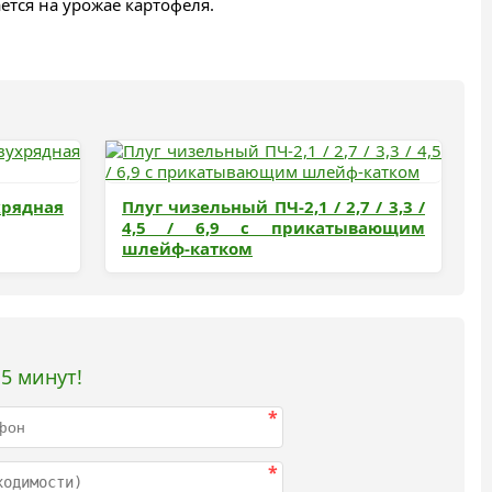
тся на урожае картофеля.
рядная
Плуг чизельный ПЧ-2,1 / 2,7 / 3,3 /
4,5 / 6,9 с прикатывающим
шлейф-катком
5 минут!
*
*