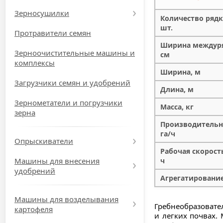
Зерносушилки
Количество рядк
шт.
Протравители семян
Ширина междур
Зерноочистительные машины и
см
комплексы
Ширина, м
Загрузчики семян и удобрений
Длина, м
Зернометатели и погрузчики
Масса, кг
зерна
Производительн
га/ч
Опрыскиватели
Рабочая скорост
Машины для внесения
ч
удобрений
Агрегатирование,
Машины для возделывания
Гребнеобразовате
картофеля
и легких почвах.