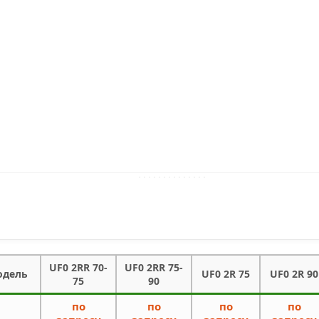
UF0 2RR 70-
UF0 2RR 75-
одель
UF0 2R 75
UF0 2R 90
75
90
по
по
по
по