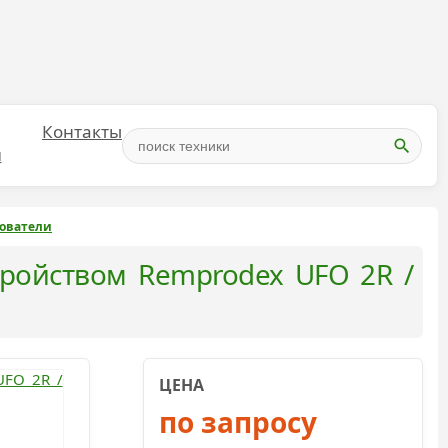
Контакты
и
зователи
ройством Remprodex UFО 2R /
ЦЕНА
по запросу