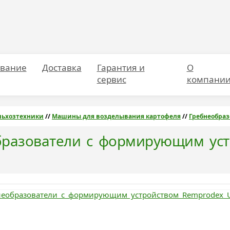
вание
Доставка
Гарантия и
О
сервис
компани
льхозтехники
//
Машины для возделывания картофеля
//
Гребнеобра
бразователи с формирующим уст