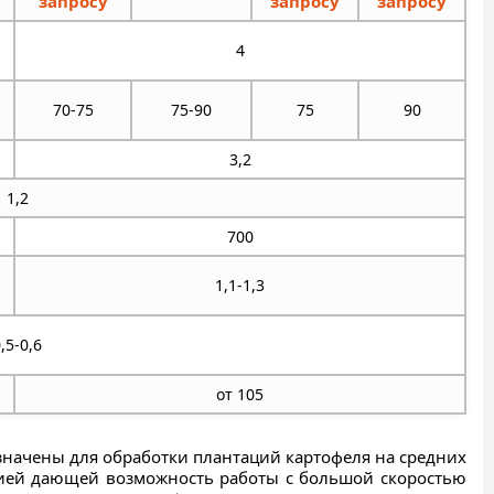
запросу
запросу
запросу
4
70-75
75-90
75
90
3,2
1,2
700
1,1-1,3
,5-0,6
от 105
значены для обработки плантаций картофеля на средних
цией дающей возможность работы с большой скоростью