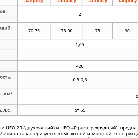
запросу
запросу
запросу
запросу
ов,
2
ядий,
70-75
75-90
75
90
1,65
420
ость,
0,5-0,6
ь, км/
0
 л.с.
от 65
ли UFО 2R (двухрядный) и UFO 4R (четырёхрядный), предна
 Машина характеризуется компактной и мощной конструк