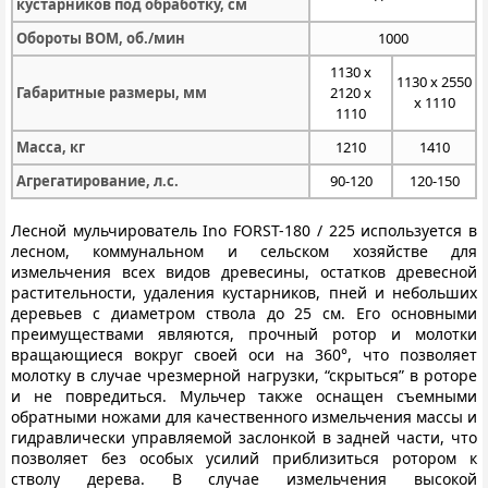
кустарников под обработку, см
Обороты ВОМ, об./мин
1000
1130 х
1130 х 2550
Габаритные размеры, мм
2120 х
х 1110
1110
Масса, кг
1210
1410
Агрегатирование, л.с.
90-120
120-150
Лесной мульчирователь Ino FORST-180 / 225 используется в
лесном, коммунальном и сельском хозяйстве для
измельчения всех видов древесины, остатков древесной
растительности, удаления кустарников, пней и небольших
деревьев с диаметром ствола до 25 см. Его основными
преимуществами являются, прочный ротор и молотки
вращающиеся вокруг своей оси на 360°, что позволяет
молотку в случае чрезмерной нагрузки, “скрыться” в роторе
и не повредиться. Мульчер также оснащен съемными
обратными ножами для качественного измельчения массы и
гидравлически управляемой заслонкой в задней части, что
позволяет без особых усилий приблизиться ротором к
стволу дерева. В случае измельчения высокой