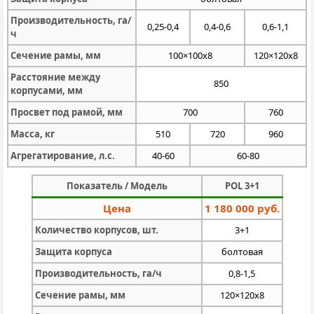
Производительность, га/
0,25-0,4
0,4-0,6
0,6-1,1
ч
Сечение рамы, мм
100×100х8
120×120х8
Расстояние между
850
корпусами, мм
Просвет под рамой, мм
700
760
Масса, кг
510
720
960
Агрегатирование, л.с.
40-60
60-80
Показатель / Модель
POL 3+1
Цена
1 180 000 руб.
Количество корпусов, шт.
3+1
Защита корпуса
болтовая
Производительность, га/ч
0,8-1,5
Сечение рамы, мм
120×120х8