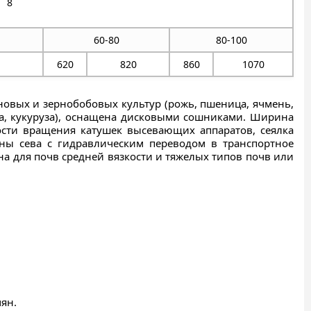
8
60-80
80-100
620
820
860
1070
рновых и зернобобовых культур (рожь, пшеница, ячмень,
елла, кукуруза), оснащена дисковыми сошниками. Ширина
ости вращения катушек высевающих аппаратов, сеялка
ны сева с гидравлическим переводом в транспортное
на для почв средней вязкости и тяжелых типов почв или
ян.