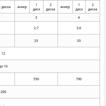
1
2
1
2
2 диска
анкер
анкер
диск
диска
диск
диска
3
4
2,7
3,6
25
33
12
до 10
550
790
200