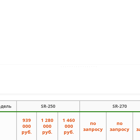
одель
SR-250
SR-270
939
1 280
1 460
по
по
000
000
000
запросу
запросу
з
руб.
руб.
руб.