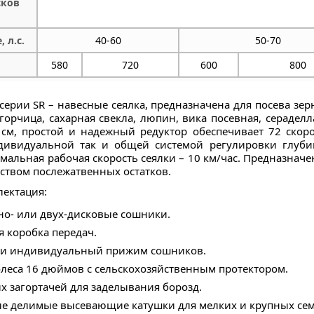
сков
 л.с.
40-60
50-70
580
720
600
800
серии SR – навесные сеялка, предназначена для посева зе
, горчица, сахарная свекла, люпин, вика посевная, серад
см, простой и надежный редуктор обеспечивает 72 скор
дивидуальной так и общей системой регулировки глуби
альная рабочая скорость сеялки – 10 км/час. Предназначе
ством послежатвенных остатков.
лектация:
но- или двух-дисковые сошники.
я коробка передач.
и индивидуальный прижим сошников.
леса 16 дюймов с сельскохозяйственным протектором.
 загортачей для заделывания борозд.
е делимые высевающие катушки для мелких и крупных сем