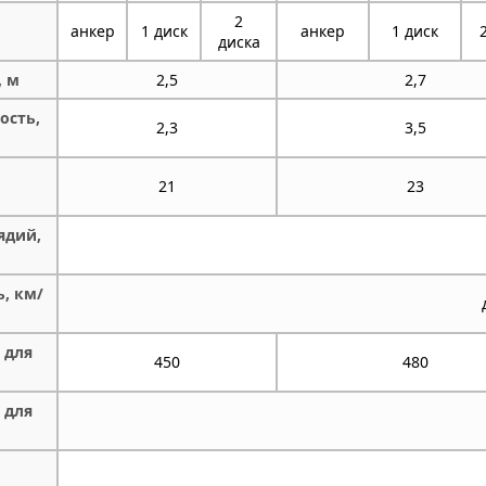
2
анкер
1 диск
анкер
1 диск
диска
, м
2,5
2,7
ость,
2,3
3,5
21
23
ядий,
ь, км/
 для
450
480
 для