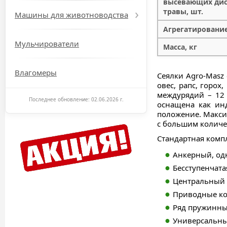
высевающих ди
травы, шт.
Машины для животноводства
Агрегатирование,
Мульчирователи
Масса, кг
Влагомеры
Сеялки Agro-Masz 
овес, рапс, горох
междурядий – 12 
Последнее обновление: 02.06.2026 г.
оснащена как ин
положение. Максим
с большим количе
Стандартная комп
Анкерный, од
Бесступенчата
Центральный 
Приводные ко
Ряд пружинных
Универсальны