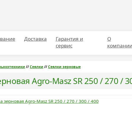
вание
Доставка
Гарантия и
О
сервис
компани
льхозтехники
//
Сеялки
//
Сеялки зерновые
рновая Agro-Masz SR 250 / 270 / 30