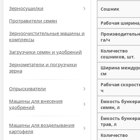
Зерносушилки
Сошник
Протравители семян
Рабочая ширина
Зерноочистительные машины и
Производительн
комплексы
га/ч
Количество
Загрузчики семян и удобрений
сошников, шт.
Зернометатели и погрузчики
Ширина междур
зерна
см
Рабочая скорост
Опрыскиватели
ч
Машины для внесения
Ёмкость бункера
удобрений
семян, л
Ёмкость бункера
трав, л
Машины для возделывания
картофеля
Количество