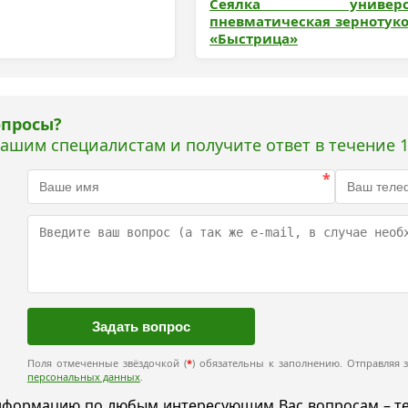
Сеялка универса
пневматическая зернотуко
«Быстрица»
опросы?
нашим специалистам и получите ответ в течение 1
*
Поля отмеченные звёздочкой (
*
) обязательны к заполнению. Отправляя з
персональных данных
.
формацию по любым интересующим Вас вопросам – техн