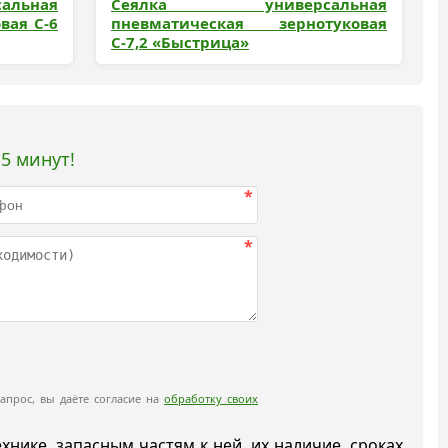
льная
Сеялка универсальная
вая С-6
пневматическая зернотуковая
С-7,2 «Быстрица»
5 минут!
*
*
апрос, вы даёте согласие на
обработку своих
ике, запасным частям к ней, их наличие, сроках