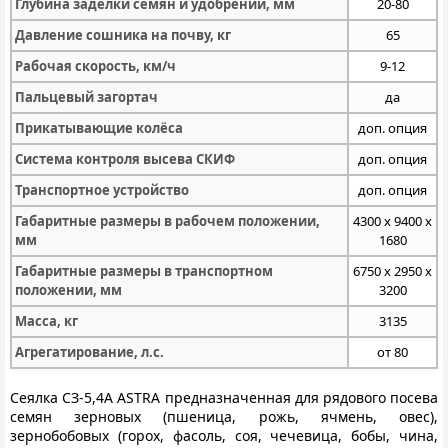
Глубина заделки семян и удобрений, мм
20-80
Давление сошника на почву, кг
65
Рабочая скорость, км/ч
9-12
Пальцевый загортач
да
Прикатывающие колёса
доп. опция
Система контроля высева СКИФ
доп. опция
Транспортное устройство
доп. опция
Габаритные размеры в рабочем положении,
4300 x 9400 x
мм
1680
Габаритные размеры в транспортном
6750 x 2950 x
положении, мм
3200
Масса, кг
3135
Агрегатирование, л.с.
от 80
Сеялка СЗ-5,4А ASTRA предназначенная для рядового посева
семян зерновых (пшеница, рожь, ячмень, овес),
зернобобовых (горох, фасоль, соя, чечевица, бобы, чина,