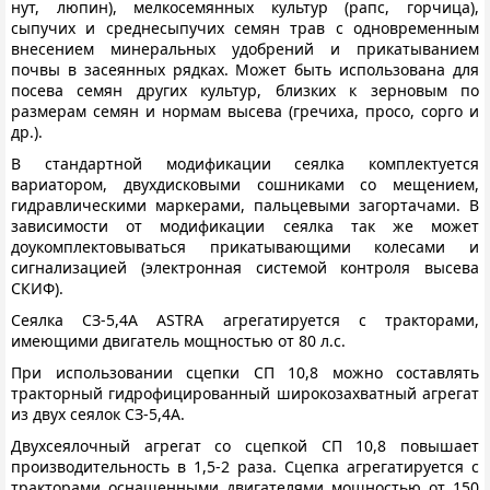
нут, люпин), мелкосемянных культур (рапс, горчица),
сыпучих и среднесыпучих семян трав с одновременным
внесением минеральных удобрений и прикатыванием
почвы в засеянных рядках. Может быть использована для
посева семян других культур, близких к зерновым по
размерам семян и нормам высева (гречиха, просо, сорго и
др.).
В стандартной модификации сеялка комплектуется
вариатором, двухдисковыми сошниками со мещением,
гидравлическими маркерами, пальцевыми загортачами. В
зависимости от модификации сеялка так же может
доукомплектовываться прикатывающими колесами и
сигнализацией (электронная системой контроля высева
СКИФ).
Сеялка СЗ-5,4А ASTRA агрегатируется с тракторами,
имеющими двигатель мощностью от 80 л.с.
При использовании сцепки СП 10,8 можно составлять
тракторный гидрофицированный широкозахватный агрегат
из двух сеялок СЗ-5,4А.
Двухсеялочный агрегат со сцепкой СП 10,8 повышает
производительность в 1,5-2 раза. Сцепка агрегатируется с
тракторами оснащенными двигателями мощностью от 150