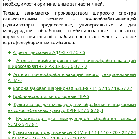
необходимости оригинальные запчасти к ней.
Техмаш занимается производством широкого спектра
сельхозтехники техники – почвообоабатывающей
(культиваторы предпосевные, универсальные и для
междурядной обработки, комбинированные агрегаты),
кормозаготовительной (грабли), овощных сеялок, а так же
картофелеуборочных комбайнов.
Агрегат дисковый АДЛ-3 / 4 / 5 / 6
Агрегат комбинированный почвообрабатывающий
широкозахватный АКШ-3,6 / 6,0 / 7,2
Агрегат почвообрабатывающий многофункциональный
АПМ-6
Борона зубовая шарнирная БЗШ-8 / 11,5 / 15 / 18,5 / 22
Грабли-ворошилки роторные ГВР-6
Культиватор для междурядной обработки и подкормки
высокостебельных культур КРН-4,2 / 5,6 / 8,4
Культиватор для междурядной обработки свеклы
УСМК-5,4 / 8,1
Культиватор предпосевной КПМп-4 / 14 / 16 / 20 / 22 / 24
и КПМп-4Е / 6Е / 8Е / 10Е / 12Е “Евро”