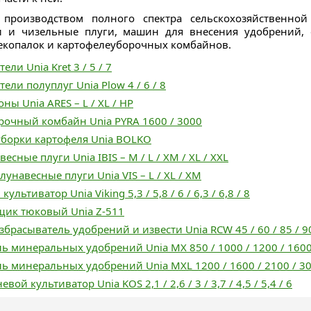
 производством полного спектра сельскохозяйственной
и и чизельные плуги, машин для внесения удобрений, 
лекопалок и картофелеуборочных комбайнов.
ли Unia Kret 3 / 5 / 7
ели полуплуг Unia Plow 4 / 6 / 8
ны Unia ARES – L / XL / HP
рочный комбайн Unia PYRA 1600 / 3000
уборки картофеля Unia BOLKO
сные плуги Unia IBIS – M / L / XM / XL / XXL
унавесные плуги Unia VIS – L / XL / XM
льтиватор Unia Viking 5,3 / 5,8 / 6 / 6,3 / 6,8 / 8
щик тюковый Unia Z-511
брасыватель удобрений и извести Unia RCW 45 / 60 / 85 / 90
ь минеральных удобрений Unia MX 850 / 1000 / 1200 / 1600 
ь минеральных удобрений Unia MXL 1200 / 1600 / 2100 / 3
вой культиватор Unia KOS 2,1 / 2,6 / 3 / 3,7 / 4,5 / 5,4 / 6