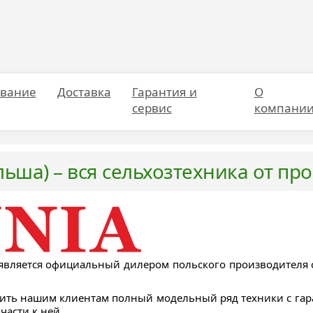
вание
Доставка
Гарантия и
О
сервис
компани
льша) – вся сельхозтехника от пр
вляется официальный дилером польского производителя се
ть нашим клиентам полный модельный ряд техники с гаран
части к ней.