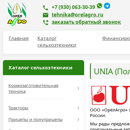
+7 (930) 063-30-39
tehnika@orelagro.ru
заказать обратный звонок
Главная
Каталог
Финансиро
сельхозтехники
Каталог сельхозтехники
UNIA (По
Кормозаготовительная
техника
Тракторы
ООО «ОрёлАгро» я
России.
Прицепы и полуприцепы
Мы рады предложи
оригинальные зап