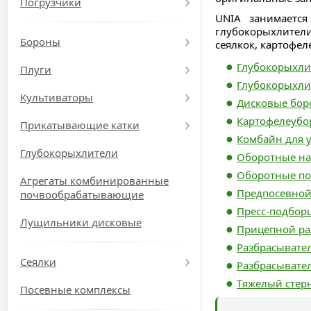
Погрузчики
UNIA занимается
глубокорыхлител
Бороны
сеялкок, картофе
Глубокорыхлите
Плуги
Глубокорыхлит
Культиваторы
Дисковые боро
Картофелеубо
Прикатывающие катки
Комбайн для 
Глубокорыхлители
Оборотные наве
Оборотные пол
Агрегаты комбинированные
Предпосевной ку
почвообрабатывающие
Пресс-подбор
Лущильники дисковые
Прицепной раз
Разбрасывател
Сеялки
Разбрасывател
Тяжелый стерне
Посевные комплексы