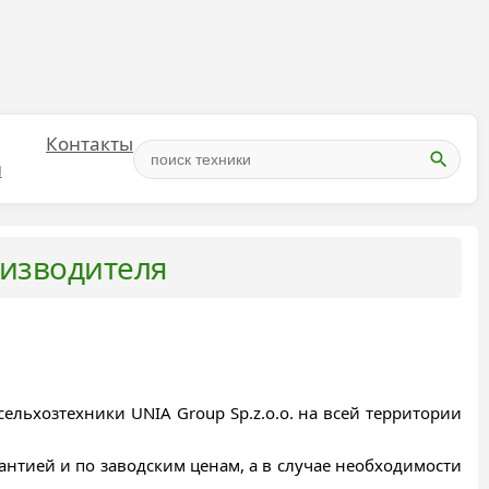
Контакты
и
оизводителя
льхозтехники UNIA Group Sp.z.o.o. на всей территории
тией и по заводским ценам, а в случае необходимости