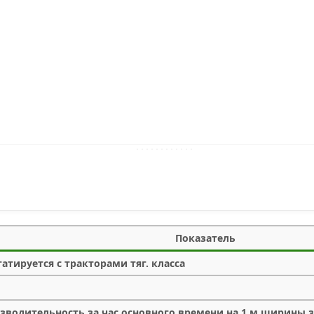
Показатель
гатируется с тракторами тяг. класса
зводительность за час основного времени на 1 м ширины за