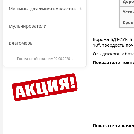
Доро
Машины для животноводства
Устан
Срок
Мульчирователи
Борона БДТ-7УК Б
Влагомеры
10°, твердость по
Ось дисковых бат
Последнее обновление: 02.06.2026 г.
Показатели техн
Показатели каче