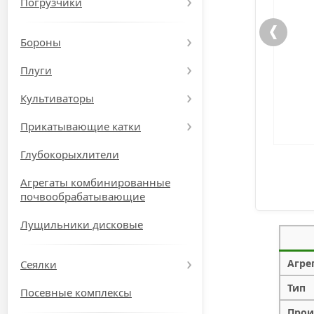
Погрузчики
Бороны
Плуги
Культиваторы
Прикатывающие катки
Глубокорыхлители
Агрегаты комбинированные
почвообрабатывающие
Лущильники дисковые
Агре
Сеялки
Тип
Посевные комплексы
Прои