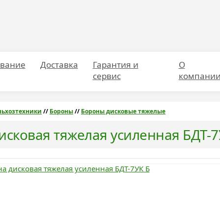
вание
Доставка
Гарантия и
О
сервис
компани
льхозтехники
//
Бороны
//
Бороны дисковые тяжелые
исковая тяжелая усиленная БДТ-7