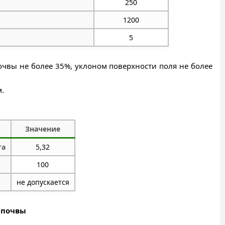
250
1200
5
очвы не более 35%, уклоном поверхности поля не более
.
Значение
га
5,32
100
не допускается
 почвы