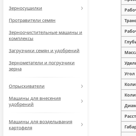
Зерносушилки
Рабо
Протравители семян
Тран
Рабо
Зерноочистительные машины и
комплексы
Глуб
Загрузчики семян и удобрений
Масса
Зернометатели и погрузчики
Удел
зерна
Угол
Коли
Опрыскиватели
Коли
Машины для внесения
удобрений
Диам
Расс
Машины для возделывания
Габа
картофеля