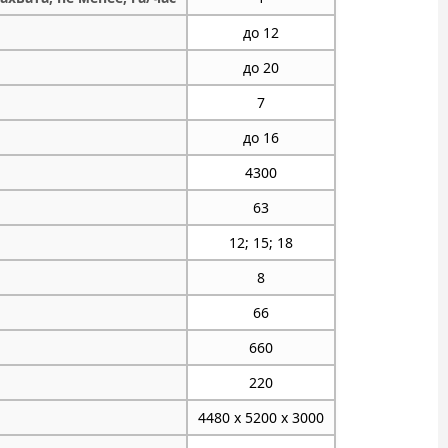
до 12
до 20
7
до 16
4300
63
12; 15; 18
8
66
660
220
4480 х 5200 х 3000