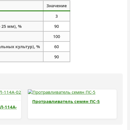
Значение
3
 25 мм), %
90
100
льных культур), %
60
90
Протравливатель семян ПС-5
Л-114A-